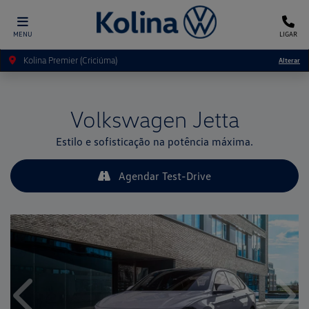
MENU
LIGAR
Kolina Premier (Criciúma)
Alterar
Volkswagen
Jetta
Estilo e sofisticação na potência máxima.
Agendar Test-Drive
Anterior
Próx