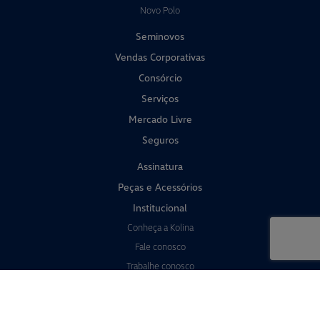
Novo Polo
Seminovos
Vendas Corporativas
Consórcio
Serviços
Mercado Livre
Seguros
Assinatura
Peças e Acessórios
Institucional
Conheça a Kolina
Fale conosco
Trabalhe conosco
Política de privacidade
Sistema de Informações de Crédito