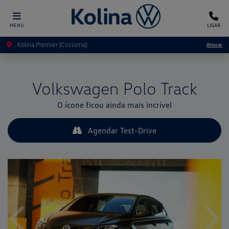
MENU
LIGAR
Kolina Premier (Criciúma)
Alterar
Volkswagen
Polo Track
O ícone ficou ainda mais incrível
Agendar Test-Drive
Anterior
Próx