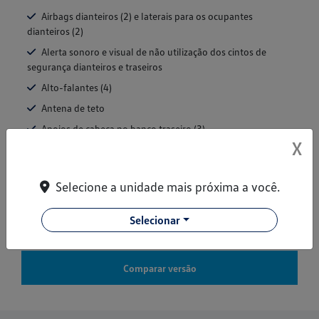
Airbags dianteiros (2) e laterais para os ocupantes
dianteiros (2)
Alerta sonoro e visual de não utilização dos cintos de
segurança dianteiros e traseiros
Alto-falantes (4)
Antena de teto
Apoios de cabeça no banco traseiro (3)
X
+ Ver mais itens de série
Selecione a unidade mais próxima a você.
Ficha técnica
Selecionar
Solicitar uma proposta
Comparar versão