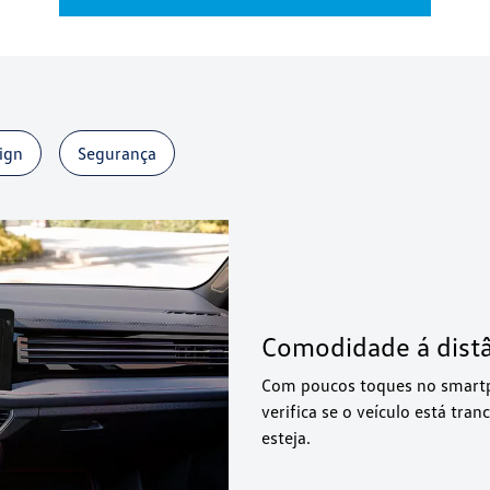
ign
Segurança
Comodidade á dist
Com poucos toques no smartph
verifica se o veículo está tr
esteja.