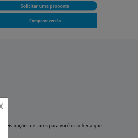
Solicitar uma proposta
S
Comparar versão
X
m seis opções de cores para você escolher a que