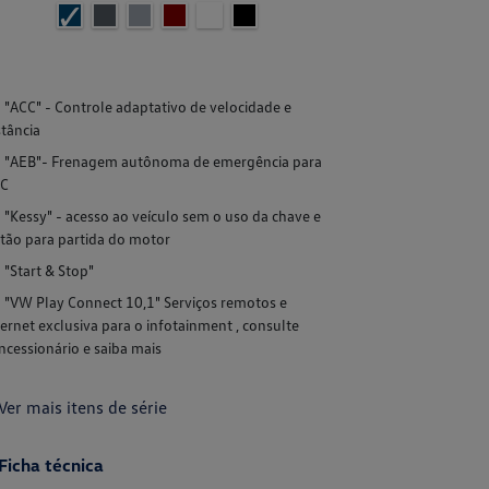
"ACC" - Controle adaptativo de velocidade e
"ACC" - Cont
stância
distância
"AEB"- Frenagem autônoma de emergência para
"AEB"- Fre
C
ACC
"Kessy" - acesso ao veículo sem o uso da chave e
"Kessy" - ac
tão para partida do motor
botão para par
"Start & Stop"
"Start & Sto
"VW Play Connect 10,1" Serviços remotos e
"VW Play Co
ternet exclusiva para o infotainment , consulte
internet exclus
ncessionário e saiba mais
concessionário 
Ver mais itens de série
+ Ver mais it
Ficha técnica
Ficha técn