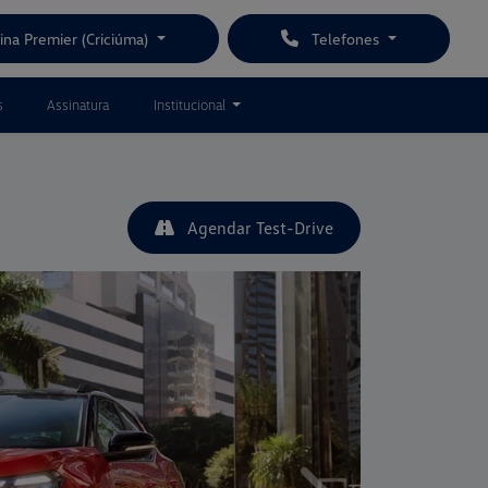
ina Premier (Criciúma)
Telefones
s
Assinatura
Institucional
Agendar Test-Drive