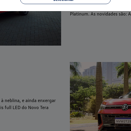
As cores tradicionais incluem 
Platinum. As novidades são: A
 à neblina, e ainda enxergar
is full LED do Novo Tera