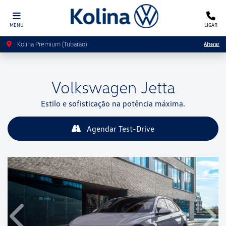
MENU
LIGAR
Kolina Premium (Tubarão)
Alterar
Volkswagen
Jetta
Estilo e sofisticação na potência máxima.
Agendar Test-Drive
Anterior
Próx