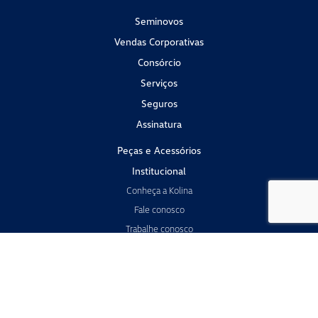
Seminovos
Vendas Corporativas
Consórcio
Serviços
Seguros
Assinatura
Peças e Acessórios
Institucional
Conheça a Kolina
Fale conosco
Trabalhe conosco
Política de privacidade
Sistema de Informações de Crédito
Desacelere. Seu bem maior é a vida.