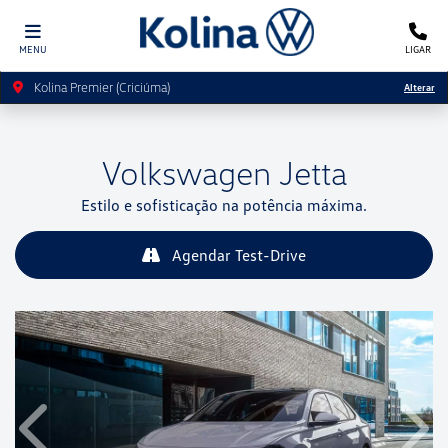
MENU
LIGAR
Kolina Premier (Criciúma)
Alterar
Volkswagen
Jetta
Estilo e sofisticação na potência máxima.
Agendar Test-Drive
Anterior
Próx