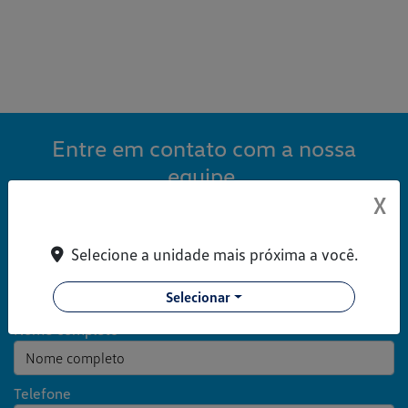
Entre em contato com a nossa
equipe.
X
Para solicitar mais informações, por favor, preencha o
formulário abaixo que entraremos em contato rapidamente.
Selecione a unidade mais próxima a você.
Selecione a loja:
Selecionar
Nome completo
Telefone