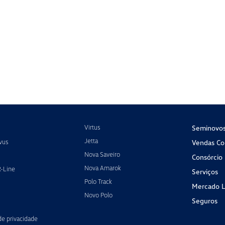
Virtus
Seminovo
Jetta
vus
Vendas Cor
Nova Saveiro
Consórcio
Nova Amarok
R-Line
Serviços
Polo Track
Mercado L
Novo Polo
Seguros
 de privacidade