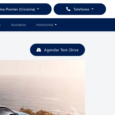
ina Premier (Criciúma)
Telefones
s
Assinatura
Institucional
Agendar Test-Drive