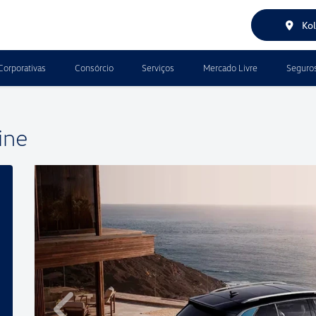
Kol
Corporativas
Consórcio
Serviços
Mercado Livre
Seguro
ine