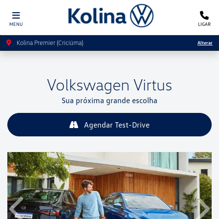
MENU
LIGAR
Kolina Premier (Criciúma)
Alterar
Volkswagen
Virtus
Sua próxima grande escolha
Agendar Test-Drive
Anterior
Próx