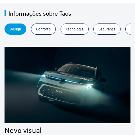
Informações sobre Taos
Design
Conforto
Tecnologia
Segurança
Pe
Novo visual