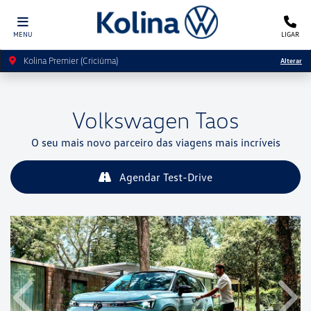
MENU
LIGAR
Kolina Premier (Criciúma)
Alterar
Volkswagen
Taos
O seu mais novo parceiro das viagens mais incríveis
Agendar Test-Drive
Anterior
Próx