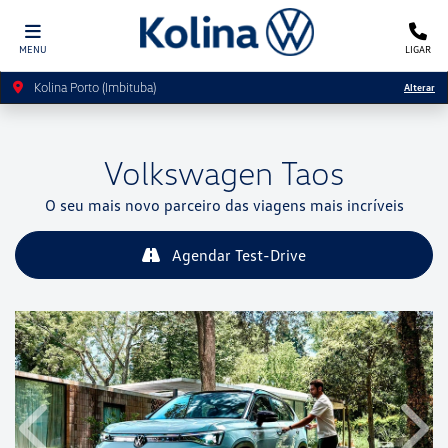
MENU
LIGAR
Kolina Porto (Imbituba)
Alterar
Volkswagen
Taos
O seu mais novo parceiro das viagens mais incríveis
Agendar Test-Drive
Anterior
Próx