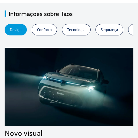
Informações sobre Taos
Design
Conforto
Tecnologia
Segurança
Pe
Novo visual