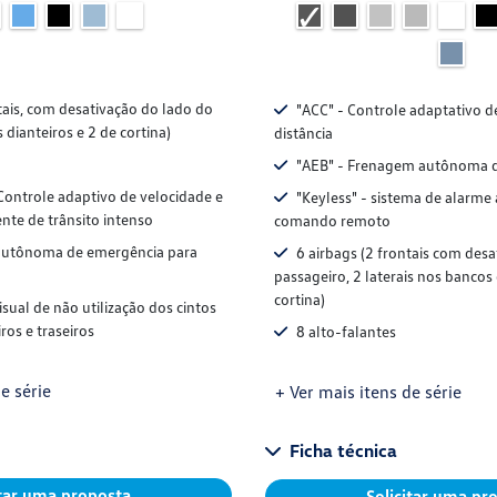
tais, com desativação do lado do
"ACC" - Controle adaptativo d
s dianteiros e 2 de cortina)
distância
"AEB" - Frenagem autônoma 
Controle adaptivo de velocidade e
"Keyless" - sistema de alarme
ente de trânsito intenso
comando remoto
utônoma de emergência para
6 airbags (2 frontais com des
passageiro, 2 laterais nos bancos 
cortina)
isual de não utilização dos cintos
ros e traseiros
8 alto-falantes
e série
+ Ver mais itens de série
Ficha técnica
itar uma proposta
Solicitar uma pr