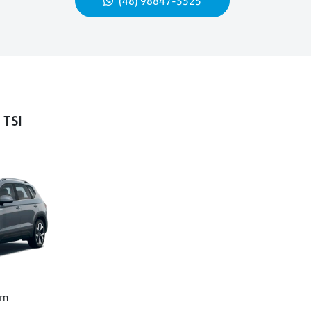
(48) 98847-5525
 TSI
um