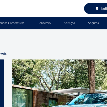
Kol
endas Corporativas
Consórcio
Serviços
Seguros
veis