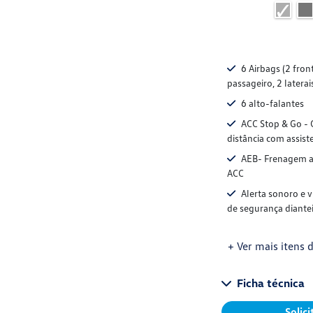
6 Airbags (2 fron
passageiro, 2 laterai
6 alto-falantes
ACC Stop & Go - 
distância com assist
AEB- Frenagem a
ACC
Alerta sonoro e v
de segurança diantei
+ Ver mais itens d
Ficha técnica
Solic