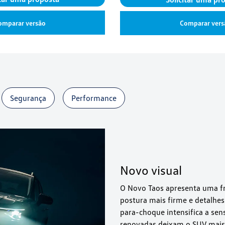
omparar versão
Comparar vers
Segurança
Performance
Novo visual
O Novo Taos apresenta uma f
postura mais firme e detalhes
para-choque intensifica a sen
renovadas deixam o SUV mais 