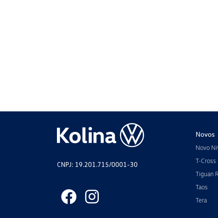
Novos
Novo Ni
T-Cross
CNPJ: 19.201.715/0001-30
Tiguan 
Taos
Tera