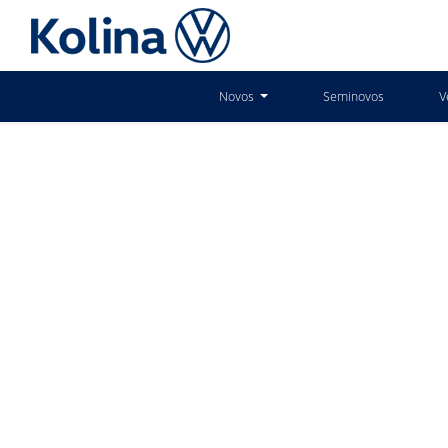
Novos
Seminovos
V