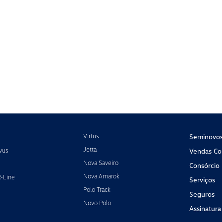
Virtus
Seminovo
Jetta
vus
Vendas Cor
Nova Saveiro
Consórcio
Nova Amarok
R-Line
Serviços
Polo Track
Seguros
Novo Polo
Assinatura