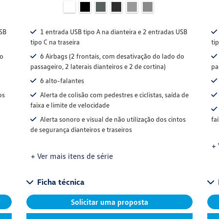
USB
1 entrada USB tipo A na dianteira e 2 entradas USB
tipo C na traseira
ti
do
6 Airbags (2 frontais, com desativação do lado do
passageiro, 2 laterais dianteiros e 2 de cortina)
pa
6 alto-falantes
os
Alerta de colisão com pedestres e ciclistas, saída de
faixa e limite de velocidade
Alerta sonoro e visual de não utilização dos cintos
fa
de segurança dianteiros e traseiros
+ 
+ Ver mais itens de série
Ficha técnica
Solicitar uma proposta