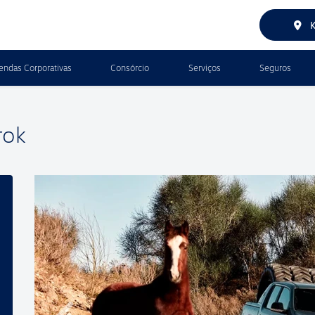
K
endas Corporativas
Consórcio
Serviços
Seguros
rok