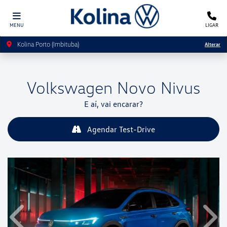
MENU
LIGAR
Kolina Porto (Imbituba)
Alterar
Volkswagen
Novo Nivus
E aí, vai encarar?
Agendar Test-Drive
Anterior
Próx