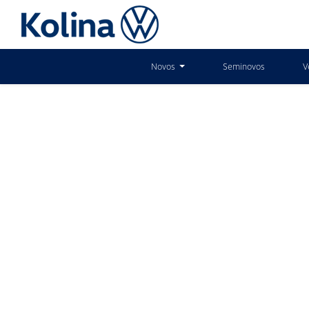
Novos
Seminovos
V