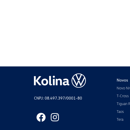
Novos
Novo Ni
T-Cross
CNPJ: 08.497.397/0001-80
Tiguan 
Taos
Tera