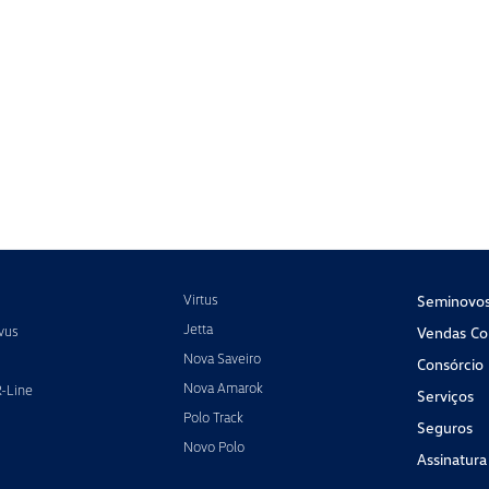
Virtus
Seminovo
Jetta
vus
Vendas Cor
Nova Saveiro
Consórcio
Nova Amarok
R-Line
Serviços
Polo Track
Seguros
Novo Polo
Assinatura