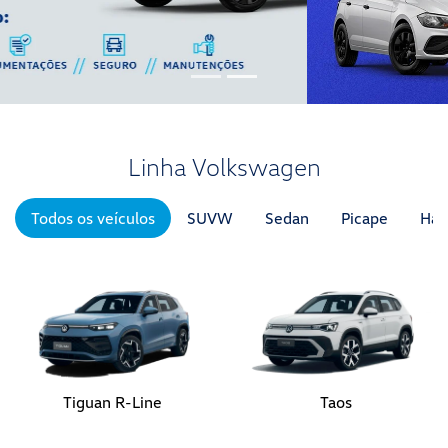
Linha Volkswagen
Todos os veículos
SUVW
Sedan
Picape
Hat
Tiguan R-Line
Taos