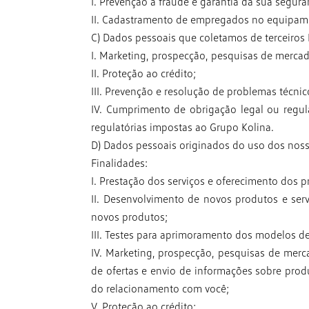
I. Prevenção à fraude e garantia da sua segur
II. Cadastramento de empregados no equipam
C) Dados pessoais que coletamos de terceiros 
I. Marketing, prospecção, pesquisas de mercad
II. Proteção ao crédito;
III. Prevenção e resolução de problemas técni
IV. Cumprimento de obrigação legal ou regul
regulatórias impostas ao Grupo Kolina.
D) Dados pessoais originados do uso dos noss
Finalidades:
I. Prestação dos serviços e oferecimento dos 
II. Desenvolvimento de novos produtos e ser
novos produtos;
III. Testes para aprimoramento dos modelos de
IV. Marketing, prospecção, pesquisas de merc
de ofertas e envio de informações sobre
prod
do relacionamento com
você;
V. Proteção ao crédito;