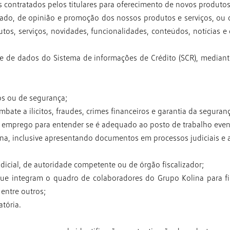
s contratados pelos
titulares para oferecimento de novos produtos 
cado, de opinião e
promoção dos nossos produtos e serviços, ou 
utos, serviços, novidades, funcionalidades, conteúdos, notícias e
ase de dados do Sistema de
informações de Crédito (SCR), median
os ou de segurança;
bate a ilícitos, fraudes,
crimes financeiros e garantia da seguran
 de emprego para entender
se é adequado ao posto de trabalho even
ina, inclusive
apresentando documentos em processos judiciais e a
dicial, de autoridade
competente ou de órgão fiscalizador;
que integram o quadro de
colaboradores do Grupo Kolina para 
 entre
outros;
tória.