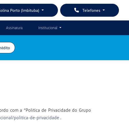
olina Porto (Imbituba)
Telefones
Assinatura
Institucional
rédito
ordo com a “Política de Privacidade do Grupo
cional/politica-de-privacidade
.