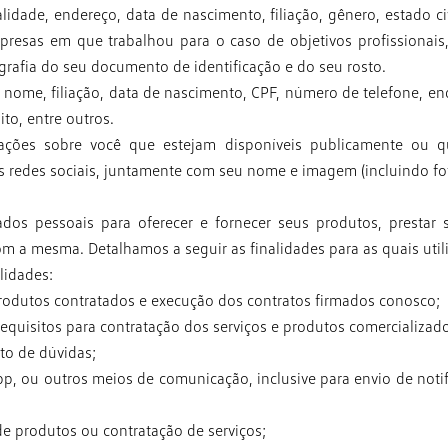
alidade, endereço, data de
nascimento, filiação, gênero, estado c
mpresas em que trabalhou
para o caso de objetivos profissionai
tografia do seu documento
de identificação e do seu rosto.
 nome, filiação, data de
nascimento, CPF, número de telefone, en
ito, entre outros.
mações sobre você que estejam
disponíveis publicamente ou 
s redes sociais, juntamente com seu
nome e imagem (incluindo foto
dos pessoais para oferecer e fornecer seus
produtos, prestar 
com a mesma.
Detalhamos a seguir as finalidades para as quais uti
lidades:
produtos contratados e
execução dos contratos firmados conosco;
 requisitos para
contratação dos serviços e produtos comercializad
nto de dúvidas;
App, ou outros meios de
comunicação, inclusive para envio de noti
 de produtos ou
contratação de serviços;