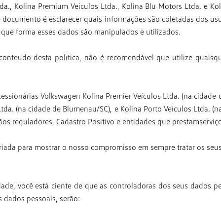
tda., Kolina Premium Veículos Ltda.,
Kolina Blu Motors Ltda. e Ko
te documento é esclarecer quais informações
são coletadas dos usu
e que forma esses dados são manipulados e utilizados.
onteúdo desta política, não é
recomendável que utilize quaisqu
ncessionárias Volkswagen Kolina Premier
Veículos Ltda. (na cidade
Ltda. (na cidade de Blumenau/SC), e Kolina Porto
Veículos Ltda. (n
os reguladores, Cadastro Positivo e entidades que prestam
serviç
 criada para mostrar o nosso compromisso
em sempre tratar os seu
idade, você está ciente de que as
controladoras dos seus dados pe
s dados pessoais, serão: