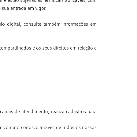
 e estão sujeitas às leis locais aplicáveis, com
e sua entrada em vigor.
eio digital, consulte também informações em
ompartilhados e os seus direitos em relação a
canais de atendimento, realiza cadastros para
em contato conosco através de todos os
nossos