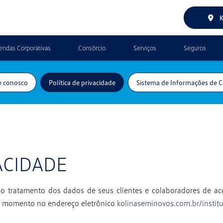
K
endas Corporativas
Consórcio
Serviços
Seguros
e conosco
Política de privacidade
Sistema de Informações de C
ACIDADE
 o tratamento dos dados de seus clientes e
colaboradores de ac
er momento no endereço eletrônico
kolinaseminovos.com.br/institu