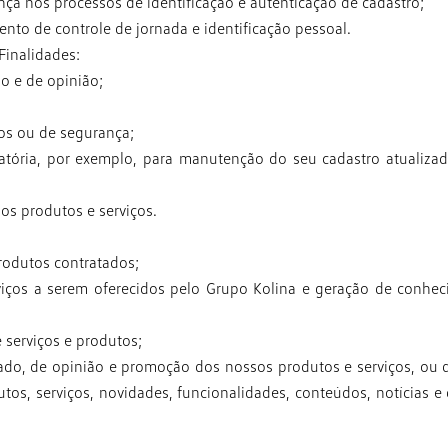
ança nos processos de
identificação e autenticação de cadastro;
ento de controle de
jornada e identificação pessoal.
Finalidades:
o e de opinião;
cos ou de segurança;
atória, por exemplo, para
manutenção do seu cadastro atualiza
os produtos e serviços.
produtos contratados;
viços a serem oferecidos
pelo Grupo Kolina e geração de conhe
 serviços e produtos;
ado, de opinião e
promoção dos nossos produtos e serviços, ou 
utos, serviços, novidades, funcionalidades, conteúdos, notícias e