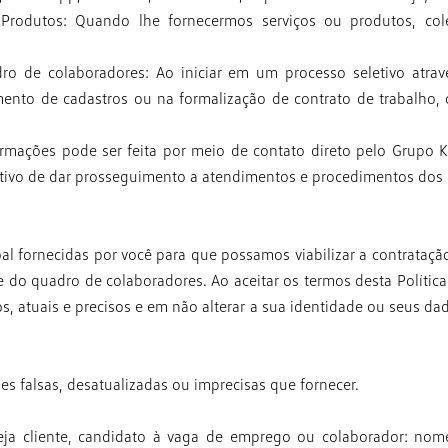
e Produtos: Quando lhe fornecermos
serviços ou produtos, co
dro de colaboradores: Ao iniciar em
um processo seletivo atrav
imento de cadastros ou na formalização de
contrato de trabalho, 
ormações pode ser feita por meio de
contato direto pelo Grupo Ko
jetivo de dar prosseguimento a atendimentos e
procedimentos dos q
al fornecidas por você para que
possamos viabilizar a contrataçã
te do quadro de colaboradores. Ao aceitar os
termos desta Polític
, atuais e precisos e em não alterar a sua identidade
ou seus dad
es falsas, desatualizadas ou imprecisas
que fornecer.
eja cliente, candidato à vaga de
emprego ou colaborador: nome