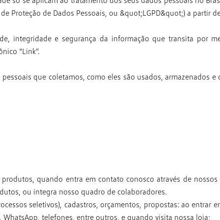
idade só se aplicam ao tratamento dos
seus dados pessoais no Brasil
al de Proteção de Dados Pessoais, ou &quot;LGPD&quot;) a
partir d
ade, integridade e segurança da
informação que transita por m
nico “Link”.
os pessoais que coletamos, como eles são
usados, armazenados e c
s produtos, quando entra em contato
conosco através de nossos 
dutos, ou integra nosso quadro de colaboradores.
ocessos seletivos), cadastros,
orçamentos, propostas: ao entrar 
l, WhatsApp, telefones,
entre outros, e quando visita nossa loja;