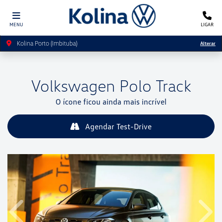
MENU
LIGAR
Kolina Porto (Imbituba)
Alterar
Volkswagen
Polo Track
O ícone ficou ainda mais incrível
Agendar Test-Drive
Anterior
Próx