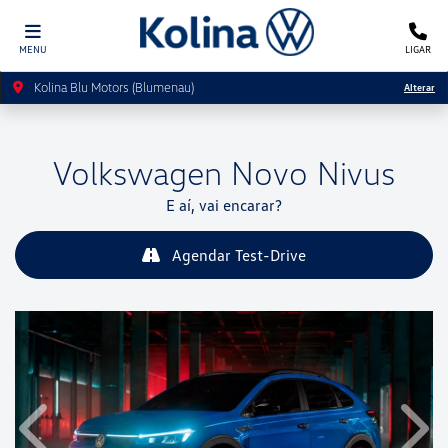
MENU
LIGAR
Kolina Blu Motors (Blumenau)
Alterar
Volkswagen
Novo Nivus
E aí, vai encarar?
Agendar Test-Drive
Anterior
Próx