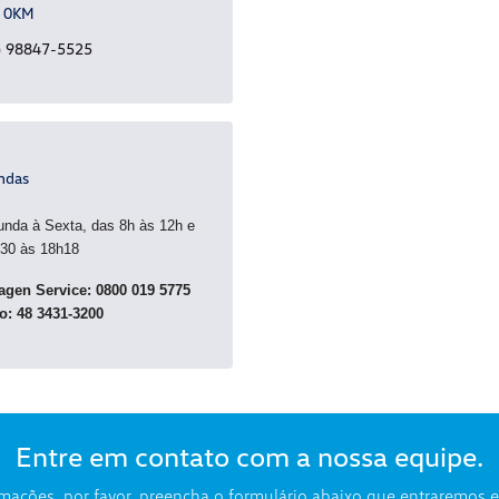
s 0KM
) 98847-5525
ndas
nda à Sexta, das 8h às 12h e
30 às 18h18
agen Service: 0800 019 5775
o: 48 3431-3200
Entre em contato com a nossa equipe.
ormações, por favor, preencha o formulário abaixo que entraremos