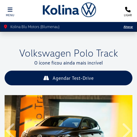
MENU
LIGAR
Kolina Blu Motors (Blumenau)
Alterar
Volkswagen
Polo Track
O ícone ficou ainda mais incrível
Agendar Test-Drive
Anterior
Próx