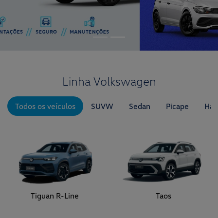
Linha Volkswagen
Todos os veículos
SUVW
Sedan
Picape
Hat
Tiguan R-Line
Taos