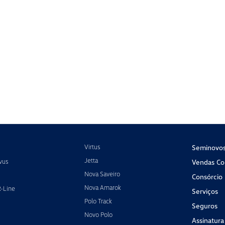
Virtus
Seminovo
Jetta
vus
Vendas Cor
Nova Saveiro
Consórcio
Nova Amarok
R-Line
Serviços
Polo Track
Seguros
Novo Polo
Assinatura