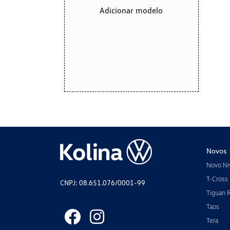
Adicionar modelo
Novos
Novo Ni
T-Cross
CNPJ: 08.651.076/0001-99
Tiguan 
Taos
Tera